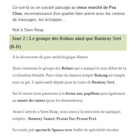
Ce soir-là ou un suivant passage au
vieux marché de Psa
Chas
, reconnaissance d'un quartier bien animé avec les centres
de massages, les échoppes...
Nuit à Siem Reap.
Jour 2 : Le groupe des Roluos ainsi que Banteay Srei
(B-D)
À la découverte du parc archéologique Khmer.
Nous visiterons le groupe des
Roluos
qui a marqué le tout début de la
civilisation khmère. Puis visite du fameux temple
Bakong
un temple
tout en gré. L’après-midi départ pour la visite de
Banteay Srei.
Sur le retour nous passerons à la
ferme aux papillons
puis également
au
musée des mines
(pour les demandeurs).
Avant l’arrivée à Siem Reap, nous irons à la rencontre de quelques
temples :
Banteay Samré, Prasat Tor, Prasat Prei.
En soirée joli
spectacle Apsara avec
buffet de spécialités locales