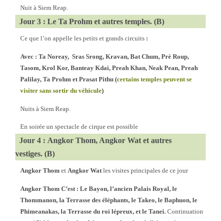
Nuit à Siem Reap.
Jour 3 : Le Ta Prohm et autres temples. (B)
Ce que l’on appelle les petits et grands circuits
:
Avec : Ta Noreay, Sras Srong, Kravan, Bat Chum, Prè Roup,
Tasom, Krol Kor, Banteay Kdai, Preah Khan, Neak Pean, Preah
Palilay, Ta Prohm et Prasat Pithu (
certains temples peuvent se
visiter sans sortir du véhicule
)
Nuits à Siem Reap.
En soirée un spectacle de cirque est possible
Jour 4 : Angkor Thom, Angkor Wat et autres
vestiges. (B)
Angkor Thom
et
Angkor Wat
les visites principales de ce jour
Angkor Thom C’est : Le Bayon, l’ancien Palais Royal, le
Thommanon, la Terrasse des éléphants, le Takeo, le Baphuon, le
Phimeanakas, la Terrasse du roi lépreux, et le Tanei.
Continuation