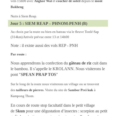
vers 15h00 avec
Angkor Wat
et
coucher de soleil
depuis le
mont
Bakheng
Nuits à Siem Reap.
Jour 5 : SIEM REAP – PHNOM-PENH (B)
Au choix par la route ou bien en bateau via le fleuve Tonlé-Sap
(314km) Arrivée prévue entre 13 et 14h00
Note : il existe aussi des vols REP - PNH
Par route :
Nous apprendrons la confection du
gâteau de riz
cuit dans
le bambou. Il s’appelle le KROLANN. Nous visiterons le
pont "
SPEAN PRAP TOS
"
Sur le long de la route nous visiterons un village ou se trouvent
des
tailleurs de pierres
. Visite du site de
Sambor Prei kuk
à
Kampong Thom.
En cours de route stop facultatif dans le petit village
de
Skun
pour une dégustation d’insectes : scorpion au petit