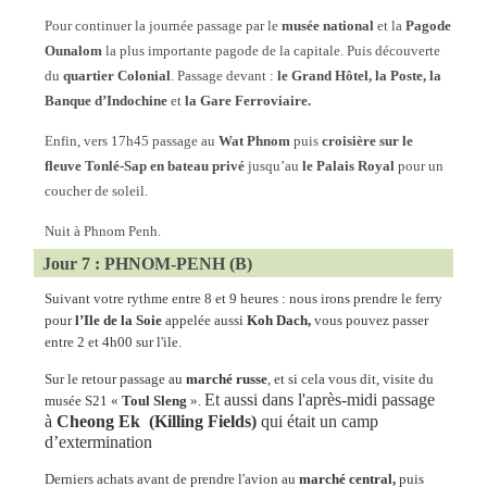
Pour continuer la journée passage par le
musée national
et la
Pagode
Ounalom
la plus importante pagode de la capitale. Puis découverte
du
quartier Colonial
. Passage devant :
le Grand Hôtel, la Poste, la
Banque d’Indochine
et
la Gare Ferroviaire.
Enfin, vers 17h45 passage au
Wat Phnom
puis
croisière sur le
fleuve Tonlé-Sap en bateau privé
jusqu’au
le Palais Royal
pour un
coucher de soleil.
Nuit à Phnom Penh.
Jour 7 : PHNOM-PENH (B)
Suivant votre rythme entre 8 et 9 heures : nous irons prendre le ferry
pour
l’Ile de la Soie
appelée aussi
Koh Dach,
vous pouvez passer
entre 2 et 4h00 sur l'ile.
Sur le retour passage au
marché russe
, et si cela vous dit, visite du
Et aussi dans l'après-midi passage
musée S21 «
Toul Sleng
».
à
Cheong Ek (K
illing Fields)
qui était un camp
d’extermination
Derniers achats avant de prendre l'avion au
marché central,
puis