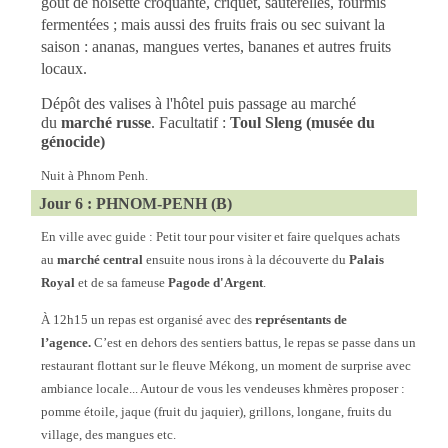
goût de noisette croquante, criquet, sauterelles, fourmis
fermentées ; mais aussi des fruits frais ou sec suivant la
saison : ananas, mangues vertes, bananes et autres fruits
locaux.
Dépôt des valises à l'hôtel puis passage au marché
du
marché russe
. Facultatif :
Toul Sleng (musée du
génocide)
Nuit à Phnom Penh.
Jour 6 : PHNOM-PENH (B)
En ville avec guide : Petit tour pour visiter et faire quelques achats
au
marché central
ensuite nous irons à la découverte du
Palais
Royal
et de sa fameuse
Pagode d'Argent
.
À 12h15 un repas est organisé avec des
représentants de
l’agence.
C’est en dehors des sentiers battus, le repas se passe dans un
restaurant flottant sur le fleuve Mékong, un moment de surprise avec
ambiance locale... Autour de vous les vendeuses khmères proposer :
pomme étoile, jaque (fruit du jaquier), grillons, longane, fruits du
village, des mangues etc.