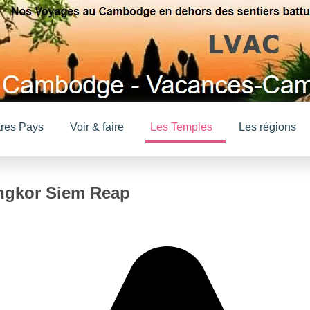
tres Pays
Voir & faire
Les Temples
Les régions
gkor Siem Reap